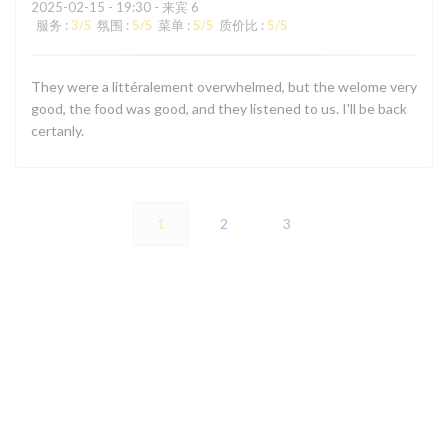
2025-02-15
- 19:30 - 来宾 6
服务
:
3
/5
氛围
:
5
/5
菜单
:
5
/5
质价比
:
5
/5
They were a littéralement overwhelmed, but the welome very
good, the food was good, and they listened to us. I'll be back
certanly.
1
2
3
地图和联系方式
((在新窗口中打开)
22 Rue de la Fidélité 75010 Paris
09 87 15 97 11