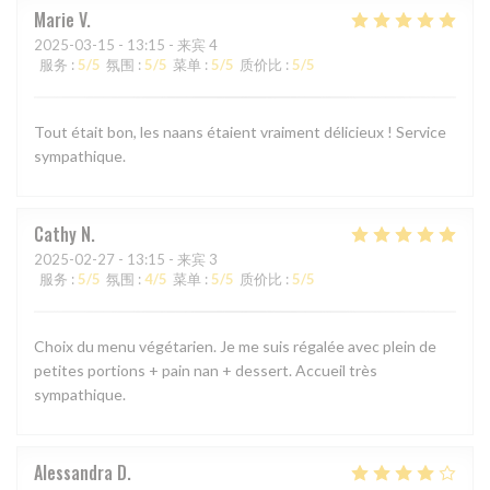
Marie
V
2025-03-15
- 13:15 - 来宾 4
服务
:
5
/5
氛围
:
5
/5
菜单
:
5
/5
质价比
:
5
/5
Tout était bon, les naans étaient vraiment délicieux ! Service
sympathique.
Cathy
N
2025-02-27
- 13:15 - 来宾 3
服务
:
5
/5
氛围
:
4
/5
菜单
:
5
/5
质价比
:
5
/5
Choix du menu végétarien. Je me suis régalée avec plein de
petites portions + pain nan + dessert. Accueil très
sympathique.
Alessandra
D