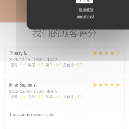
保密政策
undefined
我们的顾客评分
Thierry
A
2025-12-15
- 19:30 - 来宾 2
服务
:
5
/5
氛围
:
4
/5
菜单
:
4
/5
质价比
:
5
/5
Anne Sophie
V
2025-12-06
- 14:30 - 来宾 3
服务
:
4
/5
氛围
:
3
/5
菜单
:
5
/5
质价比
:
4
/5
Trop bon, je recommande