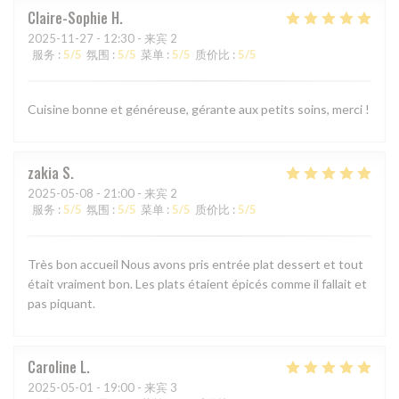
Claire-Sophie
H
2025-11-27
- 12:30 - 来宾 2
服务
:
5
/5
氛围
:
5
/5
菜单
:
5
/5
质价比
:
5
/5
Cuisine bonne et généreuse, gérante aux petits soins, merci !
zakia
S
2025-05-08
- 21:00 - 来宾 2
服务
:
5
/5
氛围
:
5
/5
菜单
:
5
/5
质价比
:
5
/5
Très bon accueil Nous avons pris entrée plat dessert et tout
était vraiment bon. Les plats étaient épicés comme il fallait et
pas piquant.
Caroline
L
2025-05-01
- 19:00 - 来宾 3