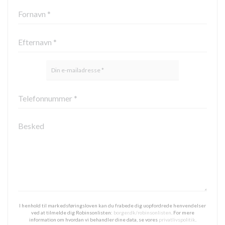
I henhold til markedsføringsloven kan du frabede dig uopfordrede henvendelser
ved at tilmelde dig Robinsonlisten:
borger.dk/robinsonlisten
. For mere
information om hvordan vi behandler dine data, se vores
privatlivspolitik
.