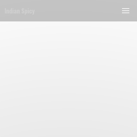
Πίνακας διαχείρισης "Μπισκότων" (Cookies)
Indian Spicy