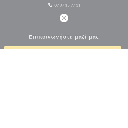
09 87 15 97 11
Instagram ((ανοίγει σε νέο παρά
Επικοινωνήστε μαζί μας
ΚΆΝΤΕ ΚΡΆΤΗΣΗ ΤΡΑΠΕΖΙΟΎ
Μείνετε ενημερωμένοι
*
Εγγραφείτε στο ενημερωτικό μας δελτίο για να λαμβάνετε εξατομικευμένες επικοινωνίες
και προσφορές μάρκετινγκ μέσω ηλεκτρονικού ταχυδρομείου από εμάς.
ΕΓΓΡΑΦΉ
© 2026 INDIAN SPICY — Η ΙΣΤΟΣΕΛΊΔΑ ΤΟΥ ΕΣΤΙΑΤΟΡΊΟΥ
((ΑΝΟΊΓΕΙ ΣΕ ΝΈ