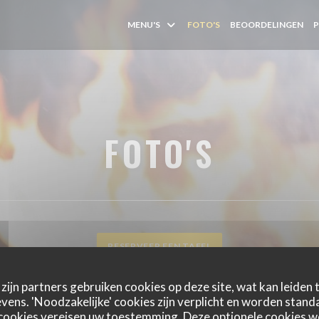
MENU'S
FOTO'S
BEOORDELINGEN
FOTO'S
RESERVEER EEN TAFEL
zijn partners gebruiken cookies op deze site, wat kan leiden
ens. 'Noodzakelijke' cookies zijn verplicht en worden standa
cookies vereisen uw toestemming. Deze optionele cookies 