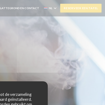
PLATTEGROND EN CONTACT
NL
RESERVEER EEN TAFEL
 tot de verzameling
ard geïnstalleerd.
worden gebruikt om