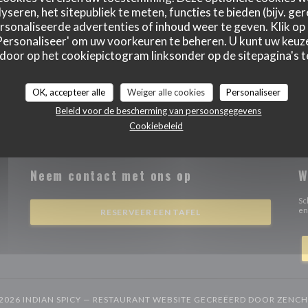
yseren, het sitepubliek te meten, functies te bieden (bijv. ge
sonaliseerde advertenties of inhoud weer te geven. Klik op '
 'Personaliseer' om uw voorkeuren te beheren. U kunt uw keu
 door op het cookiepictogram linksonder op de sitepagina's te
OK, accepteer alle
Weiger alle cookies
Personaliseer
Beleid voor de bescherming van persoonsgegevens
Cookiebeleid
Neem contact met ons op
W
w venster))
Sc
en
RESERVEER EEN TAFEL
2026 INDIAN SPICY — RESTAURANT WEBSITE GECREËERD DOOR
ZENCH