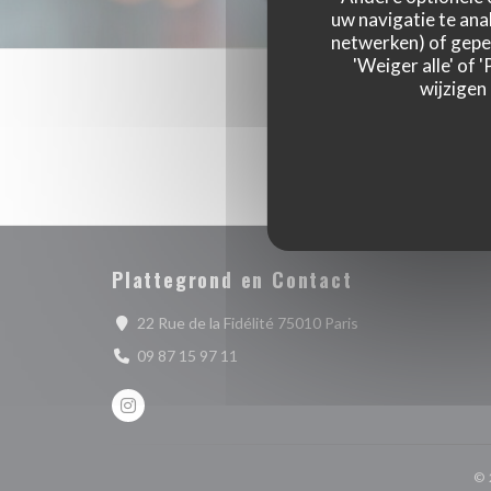
uw navigatie te anal
netwerken) of geper
'Weiger alle' of
wijzigen
Plattegrond en Contact
((opent in een nieu
22 Rue de la Fidélité 75010 Paris
09 87 15 97 11
Instagram ((opent in een nieuw venster))
© 