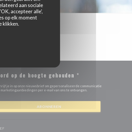
relateerd aan sociale
OK, accepteer alle',
zes op elk moment
 klikken.
ord op de hoogte gehouden
*
hrijf je in op onze nieuwsbrief om gepersonaliseerde communicatie
 marketingaanbiedingen per e-mail van ons te ontvangen.
ABONNEREN
((OPENT IN EEN NIEUW VENSTER))
EF